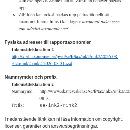
som exempelvis
Arelle
utan att
ZIP
-filen behöver packas
upp
ZIP
-filen kan också packas upp på traditionellt sätt,
taxonomi-filerna finns i katalogen:
taxonomi-paket-yyyy-
mm-dd/xbrl.taxonomier.se/
Fysiska adresser till rapporttaxonomier
Inkomstdeklaration 2
http://xbrl.taxonomier.se/pwd/se/fr/tax/ink2/rink2/2026-08-
31/se-ink2-rink2-2026-08-31.xsd
Namnrymder och prefix
Inkomstdeklaration 2
Namnrymd
http://www.skatteverket.se/se/fr/tax/ink2/rink2/20
08-31
Prefix
se-ink2-rink2
I nedanstående länk kan ni läsa information om
copyright
,
licenser, garantier och ansvarsbegränsningar.